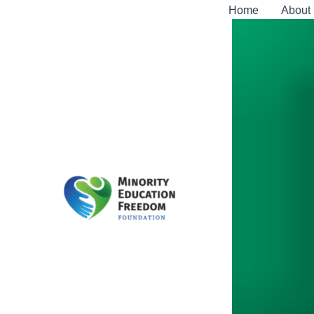
Skip
Home
About
to
content