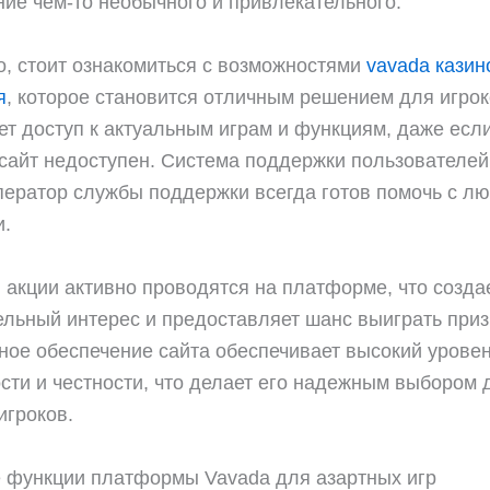
ие чем-то необычного и привлекательного.
о, стоит ознакомиться с возможностями
vavada казин
я
, которое становится отличным решением для игрок
ет доступ к актуальным играм и функциям, даже есл
сайт недоступен. Система поддержки пользователей
ператор службы поддержки всегда готов помочь с л
и.
 акции активно проводятся на платформе, что созда
льный интерес и предоставляет шанс выиграть приз
ое обеспечение сайта обеспечивает высокий урове
сти и честности, что делает его надежным выбором 
игроков.
 функции платформы Vavada для азартных игр