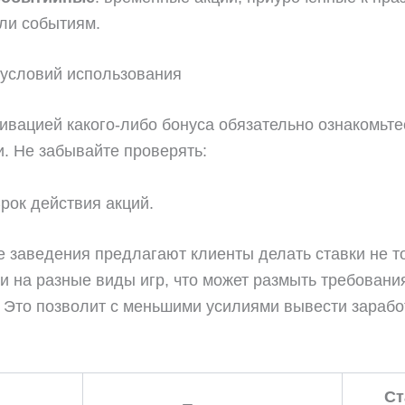
ли событиям.
 условий использования
ивацией какого-либо бонуса обязательно ознакомьтес
. Не забывайте проверять:
рок действия акций.
 заведения предлагают клиенты делать ставки не т
 и на разные виды игр, что может размыть требовани
 Это позволит с меньшими усилиями вывести зараб
Ст