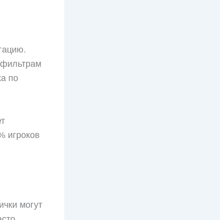
гацию.
 фильтрам
ка по
ет
% игроков
ички могут
асто