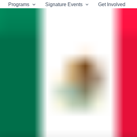
Programs
Signature Events
Get Involved