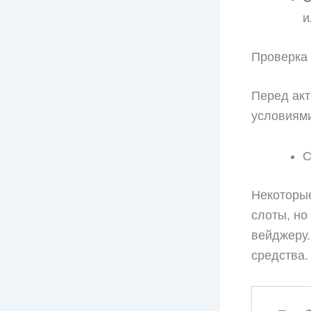
и
Проверка
Перед акт
условиями
С
Некоторые
слоты, но
вейджеру.
средства.