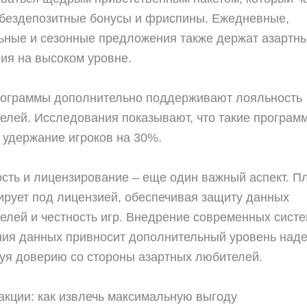
 бездепозитные бонусы и фриспины. Ежедневные,
ьные и сезонные предложения также держат азартн
ия на высоком уровне.
рограммы дополнительно поддерживают лояльность
елей. Исследования показывают, что такие програм
 удержание игроков на 30%.
сть и лицензирование – еще один важный аспект. 
рует под лицензией, обеспечивая защиту данных
елей и честность игр. Внедрение современных сист
ия данных привносит дополнительный уровень наде
уя доверию со стороны азартных любителей.
акции: как извлечь максимальную выгоду