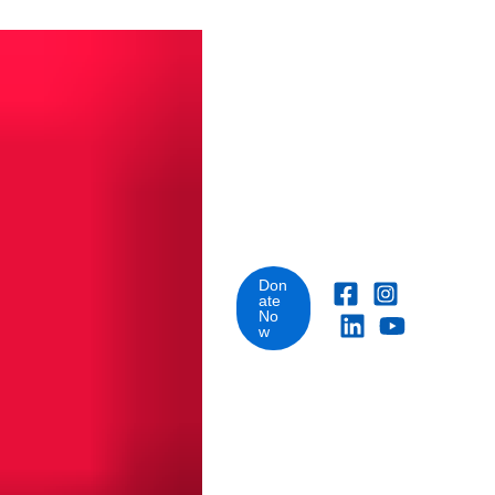
Don
ate
No
w