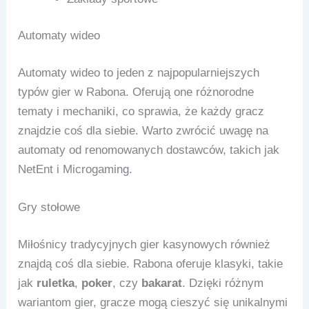
Automaty wideo
Automaty wideo to jeden z najpopularniejszych
typów gier w Rabona. Oferują one różnorodne
tematy i mechaniki, co sprawia, że każdy gracz
znajdzie coś dla siebie. Warto zwrócić uwagę na
automaty od renomowanych dostawców, takich jak
NetEnt i Microgaming.
Gry stołowe
Miłośnicy tradycyjnych gier kasynowych również
znajdą coś dla siebie. Rabona oferuje klasyki, takie
jak
ruletka
,
poker
, czy
bakarat
. Dzięki różnym
wariantom gier, gracze mogą cieszyć się unikalnymi