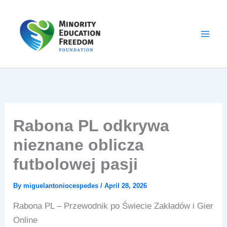
Skip
to
content
Rabona PL odkrywa
nieznane oblicza
futbolowej pasji
By
miguelantoniocespedes
/
April 28, 2026
Rabona PL – Przewodnik po Świecie Zakładów i Gier
Online