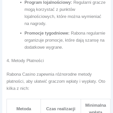
Program lojalnościowy:
Regularni gracze
mogą korzystać z punktów
lojalnościowych, które można wymieniać
na nagrody.
Promocje tygodniowe:
Rabona regularnie
organizuje promocje, które dają szansę na
dodatkowe wygrane.
4. Metody Płatności
Rabona Casino zapewnia różnorodne metody
płatności, aby ułatwić graczom wpłaty i wypłaty. Oto
kilka z nich:
Minimalna
Metoda
Czas realizacji
wpłata