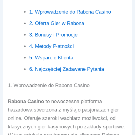
1. Wprowadzenie do Rabona Casino
2. Oferta Gier w Rabona
3. Bonusy i Promocje
4. Metody Płatności
5. Wsparcie Klienta
6. Najczęściej Zadawane Pytania
1. Wprowadzenie do Rabona Casino
Rabona Casino
to nowoczesna platforma
hazardowa stworzona z myślą o pasjonatach gier
online. Oferuje szeroki wachlarz możliwości, od
klasycznych gier kasynowych po zakłady sportowe.