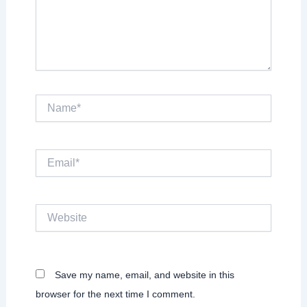
Name*
Email*
Website
Save my name, email, and website in this
browser for the next time I comment.