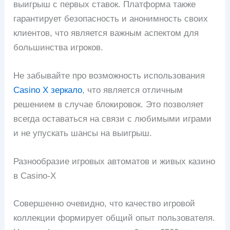
выигрыш с первых ставок. Платформа также
гарантирует безопасность и анонимность своих
клиентов, что является важным аспектом для
большинства игроков.
Не забывайте про возможность использования
Casino X зеркало
, что является отличным
решением в случае блокировок. Это позволяет
всегда оставаться на связи с любимыми играми
и не упускать шансы на выигрыш.
Разнообразие игровых автоматов и живых казино
в Casino-X
Совершенно очевидно, что качество игровой
коллекции формирует общий опыт пользователя.