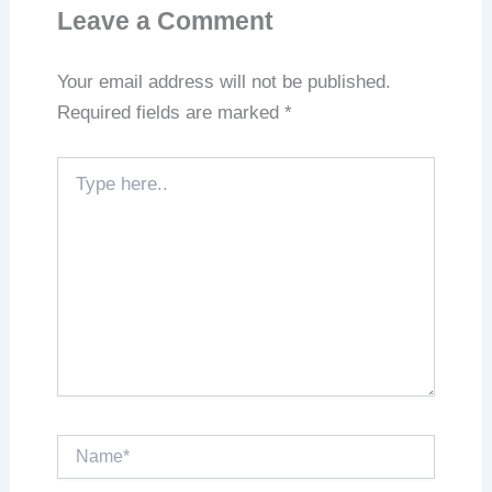
Leave a Comment
Your email address will not be published.
Required fields are marked
*
Type
here..
Name*