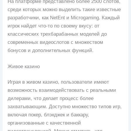
На платформе представлено более 2500 слотов,
среди которых можно выделить такие известные
разработчики, как NetEnt и Microgaming. Каждый
игрок найдет что-то по своему вкусу: от
классических трехбарабанных моделей до
современных видеослотов с множеством
бонусов и дополнительных функций.
Живое казино
Играя в живом казино, пользователи имеют
возможность взаимодействовать с реальными
дилерами, что делает процесс более
захватывающим. Доступно множество типов игр,
включая покер, блэкджек и баккару,
организованные с качественной