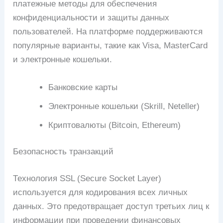
платежные методы для обеспечения
конфиденциальности и защиты данных
пользователей. На платформе поддерживаются
популярные варианты, такие как Visa, MasterCard
и электронные кошельки.
Банковские карты
Электронные кошельки (Skrill, Neteller)
Криптовалюты (Bitcoin, Ethereum)
Безопасность транзакций
Технология SSL (Secure Socket Layer)
используется для кодирования всех личных
данных. Это предотвращает доступ третьих лиц к
информации при проведении финансовых