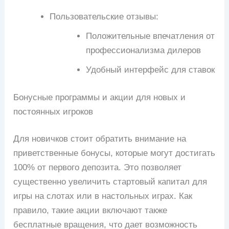
Пользовательские отзывы:
Положительные впечатления от
профессионализма дилеров
Удобный интерфейс для ставок
Бонусные программы и акции для новых и
постоянных игроков
Для новичков стоит обратить внимание на
приветственные бонусы, которые могут достигать
100% от первого депозита. Это позволяет
существенно увеличить стартовый капитал для
игры на слотах или в настольных играх. Как
правило, такие акции включают также
бесплатные вращения, что дает возможность