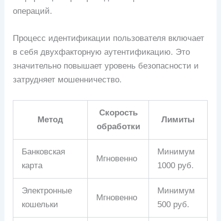
операций.
Процесс идентификации пользователя включает
в себя двухфакторную аутентификацию. Это
значительно повышает уровень безопасности и
затрудняет мошенничество.
Скорость
Метод
Лимиты
обработки
Банковская
Минимум
Мгновенно
карта
1000 руб.
Электронные
Минимум
Мгновенно
кошельки
500 руб.