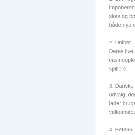
imponerend
slots og bo
både nye o
2. Unibet –
Deres live
casinoopl
spillere.
3. Danske 
udvalg, de
lader bruge
velkomstb
4. Bet365 