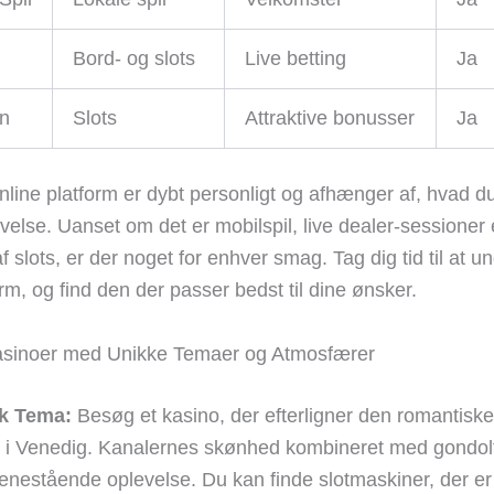
Bord- og slots
Live betting
Ja
n
Slots
Attraktive bonusser
Ja
online platform er dybt personligt og afhænger af, hvad d
velse. Uanset om det er mobilspil, live dealer-sessioner 
af slots, er der noget for enhver smag. Tag dig tid til at 
rm, og find den der passer bedst til dine ønsker.
asinoer med Unikke Temaer og Atmosfærer
k Tema:
Besøg et kasino, der efterligner den romantiske
 i Venedig. Kanalernes skønhed kombineret med gondol
enestående oplevelse. Du kan finde slotmaskiner, der er 