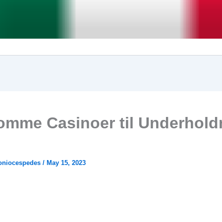
mme Casinoer til Underholdn
oniocespedes
/
May 15, 2023