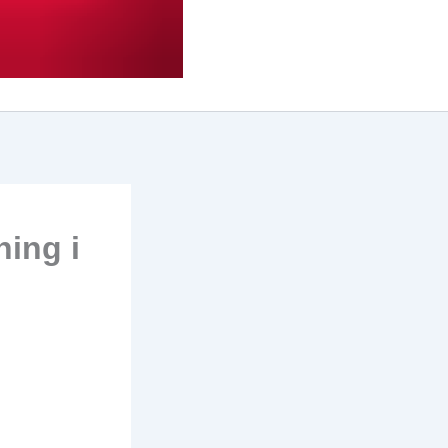
ing i