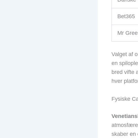
Bet365
Mr Gree
Valget af 
en spilople
bred vifte 
hver platfo
Fysiske C
Venetians
atmosfære
skaber en 