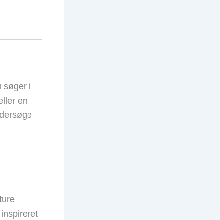
u søger i
eller en
undersøge
ture
inspireret