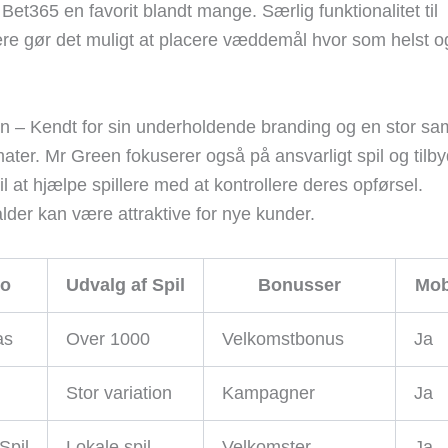
r Bet365 en favorit blandt mange. Særlig funktionalitet til
re gør det muligt at placere væddemål hvor som helst 
n – Kendt for sin underholdende branding og en stor sam
mater. Mr Green fokuserer også på ansvarligt spil og tilb
il at hjælpe spillere med at kontrollere deres opførsel.
der kan være attraktive for nye kunder.
no
Udvalg af Spil
Bonusser
Mob
as
Over 1000
Velkomstbonus
Ja
Stor variation
Kampagner
Ja
Spil
Lokale spil
Velkomster
Ja