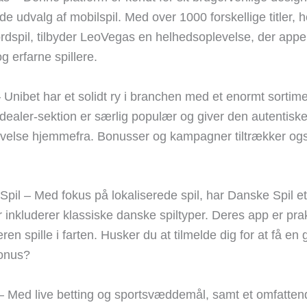
e udvalg af mobilspil. Med over 1000 forskellige titler, 
rdspil, tilbyder LeoVegas en helhedsoplevelse, der appell
g erfarne spillere.
 Unibet har et solidt ry i branchen med et enormt sortimen
 dealer-sektion er særlig populær og giver den autentisk
evelse hjemmefra. Bonusser og kampagner tiltrækker o
Spil – Med fokus på lokaliserede spil, har Danske Spil et
r inkluderer klassiske danske spiltyper. Deres app er pra
ren spille i farten. Husker du at tilmelde dig for at få en
onus?
– Med live betting og sportsvæddemål, samt et omfatten