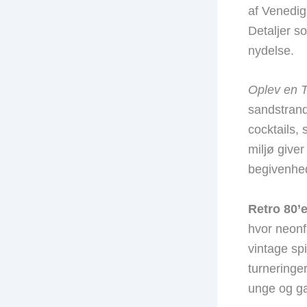
af Venedig,
Detaljer so
nydelse.
Oplev en T
sandstrand
cocktails, 
miljø give
begivenhed
Retro 80’
hvor neonf
vintage sp
turneringe
unge og ga