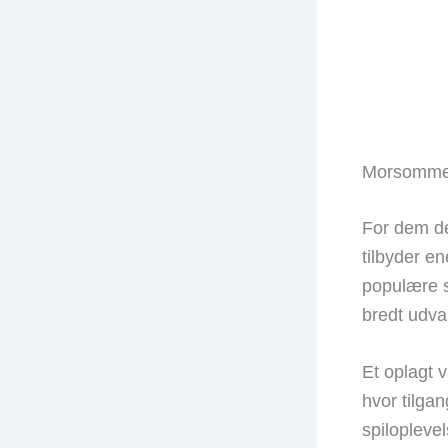
Morsomme C
For dem de
tilbyder e
populære sp
bredt udva
Et oplagt v
hvor tilga
spilopleve