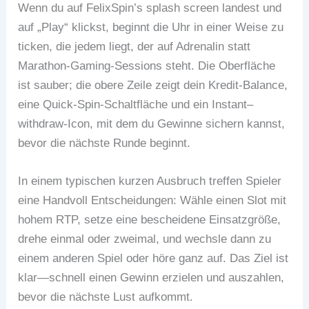
Wenn du auf FelixSpin’s splash screen landest und
auf „Play“ klickst, beginnt die Uhr in einer Weise zu
ticken, die jedem liegt, der auf Adrenalin statt
Marathon-Gaming-Sessions steht. Die Oberfläche
ist sauber; die obere Zeile zeigt dein Kredit‑Balance,
eine Quick‑Spin‑Schaltfläche und ein Instant–
withdraw‑Icon, mit dem du Gewinne sichern kannst,
bevor die nächste Runde beginnt.
In einem typischen kurzen Ausbruch treffen Spieler
eine Handvoll Entscheidungen: Wähle einen Slot mit
hohem RTP, setze eine bescheidene Einsatzgröße,
drehe einmal oder zweimal, und wechsle dann zu
einem anderen Spiel oder höre ganz auf. Das Ziel ist
klar—schnell einen Gewinn erzielen und auszahlen,
bevor die nächste Lust aufkommt.