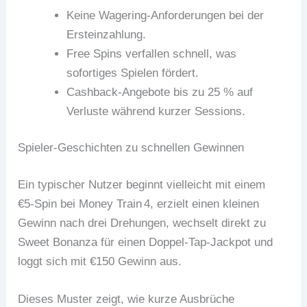
Keine Wagering‑Anforderungen bei der
Ersteinzahlung.
Free Spins verfallen schnell, was
sofortiges Spielen fördert.
Cashback‑Angebote bis zu 25 % auf
Verluste während kurzer Sessions.
Spieler‑Geschichten zu schnellen Gewinnen
Ein typischer Nutzer beginnt vielleicht mit einem
€5‑Spin bei Money Train 4, erzielt einen kleinen
Gewinn nach drei Drehungen, wechselt direkt zu
Sweet Bonanza für einen Doppel‑Tap‑Jackpot und
loggt sich mit €150 Gewinn aus.
Dieses Muster zeigt, wie kurze Ausbrüche