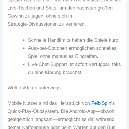
Live‑Tischen und Slots, um den nächsten großen
Gewinn zu jagen, ohne sich in
Strategie‑Diskussionen zu verlieren.
Schnelle Handlimits halten die Spiele kurz.
Auto‑bet‑Optionen ermöglichen schnelles
Spiel ohne manuelles Eingreifen.
Live‑Chat‑Support ist sofort verfügbar, falls
du eine Klärung brauchst.
Wett‑Taktiken unterwegs
Mobile Nutzer sind das Herzstück von
FelixSpin
’s
Quick‑Play-Ökosystem. Die Android-App—obwohl
gelegentlich langsam—ermöglicht es dir, während
deiner Kaffeepause oder beim Warten auf den Bus