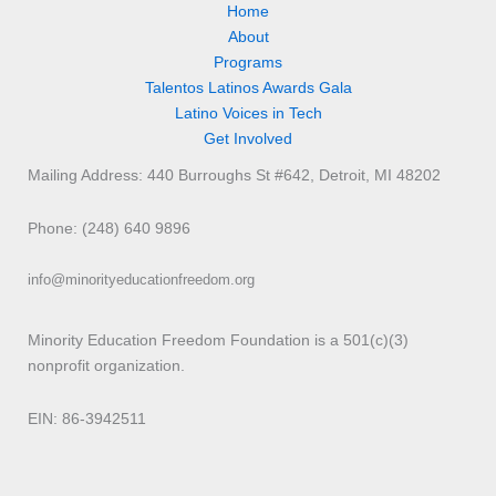
Home
About
Programs
Talentos Latinos Awards Gala
Latino Voices in Tech
Get Involved
Mailing Address: 440 Burroughs St #642, Detroit, MI 48202
Phone: (248) 640 9896
info@minorityeducationfreedom.org
Minority Education Freedom Foundation is a 501(c)(3)
nonprofit organization.
EIN: 86-3942511