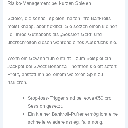
Risiko‑Management bei kurzen Spielen
Spieler, die schnell spielen, halten ihre Bankrolls
meist knapp, aber flexibel. Sie setzen einen kleinen
Teil ihres Guthabens als „Session‑Geld“ und
überschreiten diesen während eines Ausbruchs nie.
Wenn ein Gewinn früh eintrifft—zum Beispiel ein
Jackpot bei Sweet Bonanza—nehmen sie oft sofort
Profit, anstatt ihn bei einem weiteren Spin zu
riskieren.
Stop‑loss‑Trigger sind bei etwa €50 pro
Session gesetzt.
Ein kleiner Bankroll‑Puffer ermöglicht eine
schnelle Wiedereinstieg, falls nötig.