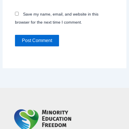
Save my name, email, and website in this
browser for the next time I comment.