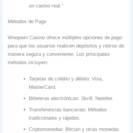
un casino real.”
Métodos de Pago
Woopwin Casino ofrece múltiples opciones de pago
para que los usuarios realicen depósitos y retiros de
manera segura y conveniente. Los principales
métodos incluyen:
Tarjetas de crédito y débito: Visa,
MasterCard.
Billeteras electrónicas: Skrill, Neteller.
Transferencias bancarias: Métodos
tradicionales y rápidos.
Criptomonedas: Bitcoin y otras monedas