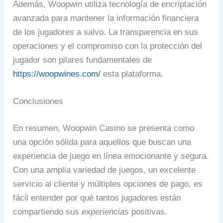
Además, Woopwin utiliza tecnología de encriptación
avanzada para mantener la información financiera
de los jugadores a salvo. La transparencia en sus
operaciones y el compromiso con la protección del
jugador son pilares fundamentales de
https://woopwines.com/
esta plataforma.
Conclusiones
En resumen, Woopwin Casino se presenta como
una opción sólida para aquellos que buscan una
experiencia de juego en línea emocionante y segura.
Con una amplia variedad de juegos, un excelente
servicio al cliente y múltiples opciones de pago, es
fácil entender por qué tantos jugadores están
compartiendo sus
experiencias
positivas.