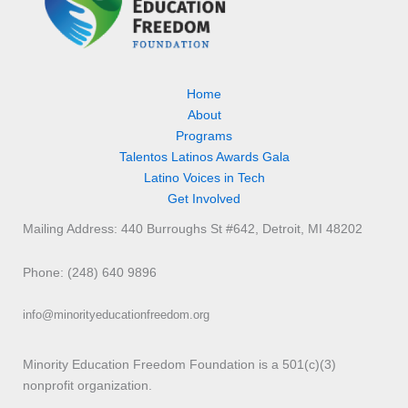
Home
About
Programs
Talentos Latinos Awards Gala
Latino Voices in Tech
Get Involved
Mailing Address: 440 Burroughs St #642, Detroit, MI 48202
Phone: (248) 640 9896
info@minorityeducationfreedom.org
Minority Education Freedom Foundation is a 501(c)(3)
nonprofit organization.