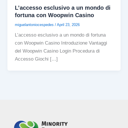
L’accesso esclusivo a un mondo di
fortuna con Woopwin Casino
miguelantoniocespedes
/
April 23, 2026
L’accesso esclusivo a un mondo di fortuna
con Woopwin Casino Introduzione Vantaggi
del Woopwin Casino Login Procedura di
Accesso Giochi […]