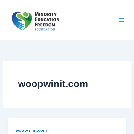
Skip
to
content
woopwinit.com
woopwinit.com