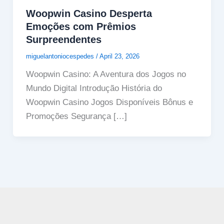
Woopwin Casino Desperta
Emoções com Prêmios
Surpreendentes
miguelantoniocespedes
/
April 23, 2026
Woopwin Casino: A Aventura dos Jogos no
Mundo Digital Introdução História do
Woopwin Casino Jogos Disponíveis Bônus e
Promoções Segurança […]