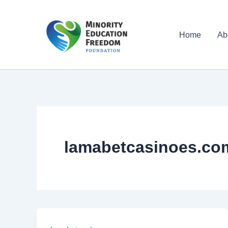
Skip
to
Home
Ab
content
lamabetcasinoes.co