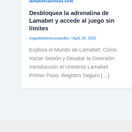
lamabetcasinoes.com
Desbloquea la adrenalina de
Lamabet y accede al juego sin
límites
miguelantoniocespedes
/
April 29, 2026
Explora el Mundo de Lamabet: Cómo
Iniciar Sesión y Desatar la Diversión
Introducción al Universo Lamabet
Primer Paso: Registro Seguro […]