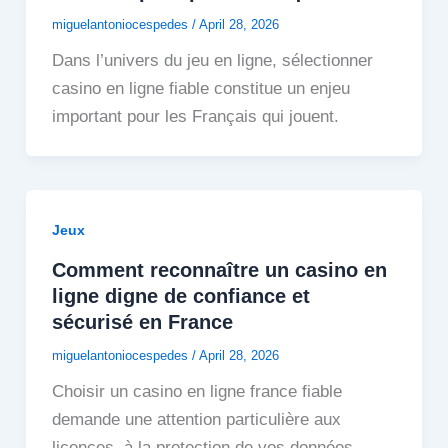
miguelantoniocespedes
/
April 28, 2026
Dans l’univers du jeu en ligne, sélectionner
casino en ligne fiable constitue un enjeu
important pour les Français qui jouent.
Jeux
Comment reconnaître un casino en
ligne digne de confiance et
sécurisé en France
miguelantoniocespedes
/
April 28, 2026
Choisir un casino en ligne france fiable
demande une attention particulière aux
licences, à la protection de vos données