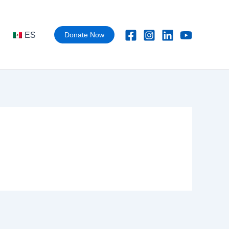
ES
Donate Now