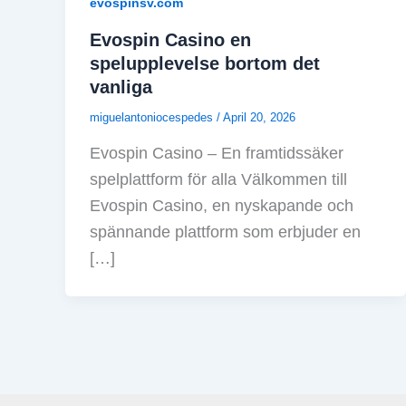
evospinsv.com
Evospin Casino en
spelupplevelse bortom det
vanliga
miguelantoniocespedes
/
April 20, 2026
Evospin Casino – En framtidssäker
spelplattform för alla Välkommen till
Evospin Casino, en nyskapande och
spännande plattform som erbjuder en
[…]