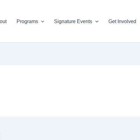
out
Programs
Signature Events
Get Involved