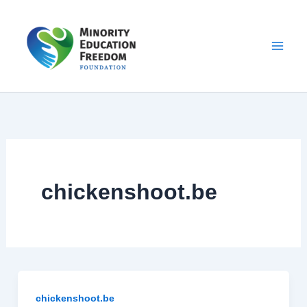
Skip
to
content
chickenshoot.be
chickenshoot.be