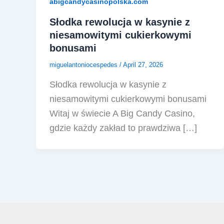
abigcandycasinopolska.com
Słodka rewolucja w kasynie z
niesamowitymi cukierkowymi
bonusami
miguelantoniocespedes
/
April 27, 2026
Słodka rewolucja w kasynie z
niesamowitymi cukierkowymi bonusami
Witaj w świecie A Big Candy Casino,
gdzie każdy zakład to prawdziwa […]