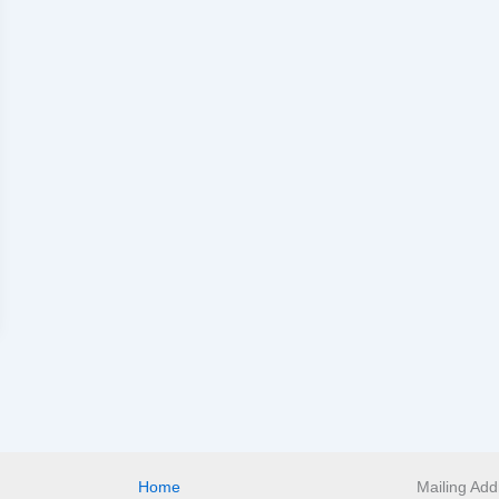
Home
Mailing Add