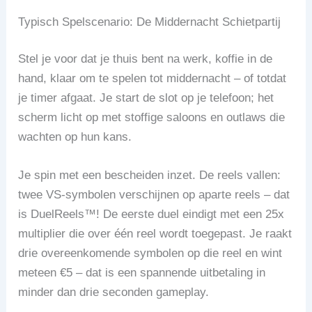
Typisch Spelscenario: De Middernacht Schietpartij
Stel je voor dat je thuis bent na werk, koffie in de
hand, klaar om te spelen tot middernacht – of totdat
je timer afgaat. Je start de slot op je telefoon; het
scherm licht op met stoffige saloons en outlaws die
wachten op hun kans.
Je spin met een bescheiden inzet. De reels vallen:
twee VS-symbolen verschijnen op aparte reels – dat
is DuelReels™! De eerste duel eindigt met een 25x
multiplier die over één reel wordt toegepast. Je raakt
drie overeenkomende symbolen op die reel en wint
meteen €5 – dat is een spannende uitbetaling in
minder dan drie seconden gameplay.