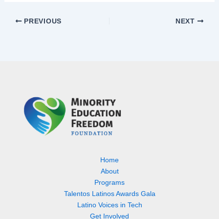
PREVIOUS
NEXT
Home
About
Programs
Talentos Latinos Awards Gala
Latino Voices in Tech
Get Involved