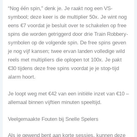
“Nog één spin,” denk je. Je raakt nog een VS-
symbool; deze keer is de multiplier 50x. Je wint nog
eens €7 voordat je besluit over te schakelen op free
spins die worden getriggerd door drie Train Robbery-
symbolen op de volgende spin. De free spins geven
je nog vijf kansen; twee ervan landen volledige wild
reels met multipliers die oplopen tot 100x. Je pakt
€30 tijdens deze free spins voordat je je stop‑tijd
alarm hoort.
Je loopt weg met €42 van een initiële inzet van €10 –
allemaal binnen vijftien minuten speeltijd.
Veelgemaakte Fouten bij Snelle Spelers
Als je gewend bent aan korte sessies, kunnen deze