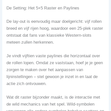
De Setting: Het 5×5 Raster en Paylines
De lay-out is eenvoudig maar doelgericht: vijf rollen
breed en vijf rijen hoog, waardoor een 25‑plek raster
ontstaat dat fans van klassieke Western-slots
meteen zullen herkennen.
Je vindt vijftien vaste paylines die horizontaal over
de rollen lopen. Omdat ze vaststaan, hoef je je geen
zorgen te maken over het aanpassen van
lijninstellingen – stel gewoon je inzet in en laat de
actie zich ontvouwen.
Wat dit raster bijzonder maakt, is de interactie met
de wild mechanics van het spel. Wild-symbolen