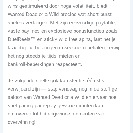
wins gestimuleerd door hoge volatiliteit, biedt
Wanted Dead or a Wild precies wat short‑burst
spelers verlangen. Met zijn eenvoudige paytable,
vaste paylines en explosieve bonusfuncties zoals
DuelReels™ en sticky wild free spins, laat het je
krachtige uitbetalingen in seconden behalen, terwijl
het nog steeds je tijdslimieten en
bankroll‑beperkingen respecteert.
Je volgende snelle gok kan slechts één klik
verwijderd zijn — stap vandaag nog in de stoffige
saloon van Wanted Dead or a Wild en ervaar hoe
snel‑pacing gameplay gewone minuten kan
omtoveren tot buitengewone momenten van
overwinning!