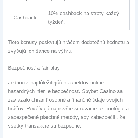
10% cashback na straty každý
Cashback
týždeň.
Tieto bonusy poskytujú hráčom dodatočnú hodnotu a
zvyšujú ich šance na výhru.
Bezpečnosť a fair play
Jednou z najdôležitejších aspektov online
hazardných hier je bezpečnosť. Spybet Casino sa
zaviazalo chrániť osobné a finančné údaje svojich
hráčov. Používajú najnovšie šifrovacie technológie a
zabezpečené platobné metódy, aby zabezpečili, že
všetky transakcie sú bezpečné.