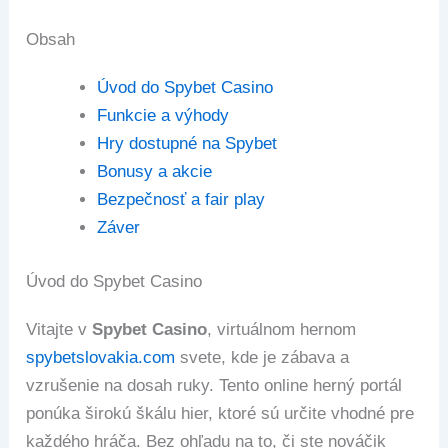
Obsah
Úvod do Spybet Casino
Funkcie a výhody
Hry dostupné na Spybet
Bonusy a akcie
Bezpečnosť a fair play
Záver
Úvod do Spybet Casino
Vitajte v
Spybet Casino
, virtuálnom hernom
spybetslovakia.com
svete, kde je zábava a
vzrušenie na dosah ruky. Tento online herný portál
ponúka širokú škálu hier, ktoré sú určite vhodné pre
každého hráča. Bez ohľadu na to, či ste nováčik