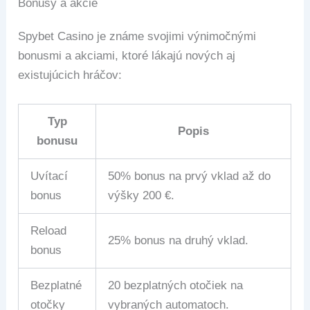
Bonusy a akcie
Spybet Casino je známe svojimi výnimočnými
bonusmi a akciami, ktoré lákajú nových aj
existujúcich hráčov:
Typ
Popis
bonusu
Uvítací
50% bonus na prvý vklad až do
bonus
výšky 200 €.
Reload
25% bonus na druhý vklad.
bonus
Bezplatné
20 bezplatných otočiek na
otočky
vybraných automatoch.