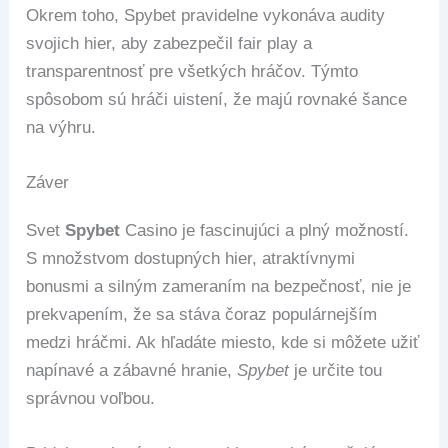
Okrem toho, Spybet pravidelne vykonáva audity
svojich hier, aby zabezpečil fair play a
transparentnosť pre všetkých hráčov. Týmto
spôsobom sú hráči uistení, že majú rovnaké šance
na výhru.
Záver
Svet
Spybet
Casino je fascinujúci a plný možností.
S množstvom dostupných hier, atraktívnymi
bonusmi a silným zameraním na bezpečnosť, nie je
prekvapením, že sa stáva čoraz populárnejším
medzi hráčmi. Ak hľadáte miesto, kde si môžete užiť
napínavé a zábavné hranie,
Spybet
je určite tou
správnou voľbou.