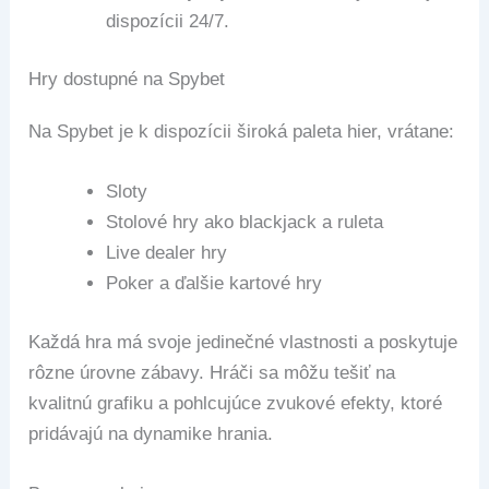
dispozícii 24/7.
Hry dostupné na Spybet
Na Spybet je k dispozícii široká paleta hier, vrátane:
Sloty
Stolové hry ako blackjack a ruleta
Live dealer hry
Poker a ďalšie kartové hry
Každá hra má svoje jedinečné vlastnosti a poskytuje
rôzne úrovne zábavy. Hráči sa môžu tešiť na
kvalitnú grafiku a pohlcujúce zvukové efekty, ktoré
pridávajú na dynamike hrania.