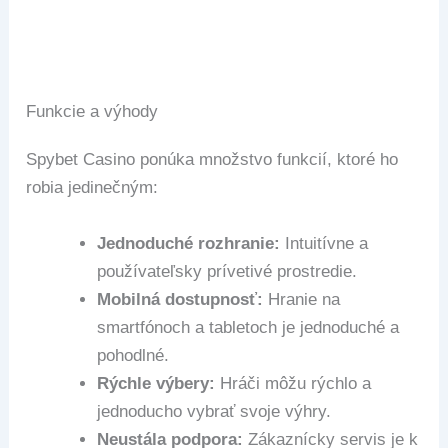
Funkcie a výhody
Spybet Casino ponúka množstvo funkcií, ktoré ho
robia jedinečným:
Jednoduché rozhranie:
Intuitívne a
používateľsky prívetivé prostredie.
Mobilná dostupnosť:
Hranie na
smartfónoch a tabletoch je jednoduché a
pohodlné.
Rýchle výbery:
Hráči môžu rýchlo a
jednoducho vybrať svoje výhry.
Neustála podpora:
Zákaznícky servis je k