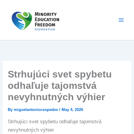
Skip
to
content
Strhujúci svet spybetu
odhaľuje tajomstvá
nevyhnutných výhier
By
miguelantoniocespedes
/
May 4, 2026
Strhujúci svet spybetu odhaľuje tajomstvá
nevyhnutných výhier