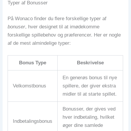
Typer af Bonusser
På Wonaco finder du flere forskellige typer af
bonuser
, hver designet til at imødekomme
forskellige spillebehov og præferencer. Her er nogle
af de mest almindelige typer:
Bonus Type
Beskrivelse
En generøs bonus til nye
Velkomstbonus
spillere, der giver ekstra
midler til at starte spillet.
Bonusser, der gives ved
hver indbetaling, hvilket
Indbetalingsbonus
øger dine samlede