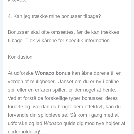
4. Kan jeg trække mine bonusser tilbage?
Bonusser skal ofte omsættes, før de kan trækkes
tilbage. Tjek vilkårene for specifik information.
Konklusion
At udforske
Wonaco bonus
kan åbne dørene til en
verden af muligheder. Uanset om du er ny i online
spil eller en erfaren spiller, er der noget at hente.
Ved at forstå de forskellige typer bonusser, deres
fordele og hvordan du bruger dem effektivt, kan du
forvandle din spiloplevelse. Så kom i gang med at
udforske og lad
Wonaco
guide dig mod nye højder af
underholdning!