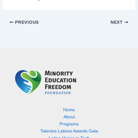
PREVIOUS
NEXT
Home
About
Programs
Talentos Latinos Awards Gala