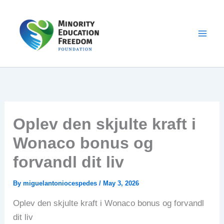
Skip
to
content
Oplev den skjulte kraft i
Wonaco bonus og
forvandl dit liv
By
miguelantoniocespedes
/
May 3, 2026
Oplev den skjulte kraft i Wonaco bonus og forvandl
dit liv