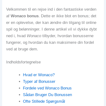
Velkommen til en rejse ind i den fantastiske verden
af
Wonaco bonus
. Dette er ikke blot en bonus; det
er en oplevelse, der kan ændre din tilgang til online
spil og belønninger. I denne artikel vil vi dykke dybt
ned i, hvad
Wonaco
tilbyder, hvordan bonusserne
fungerer, og hvordan du kan maksimere din fordel
ved at bruge dem.
Indholdsfortegnelse
Hvad er Wonaco?
Typer af Bonusser
Fordele ved Wonaco Bonus
Sådan Bruger Du Bonussen
Ofte Stillede Spørgsmål