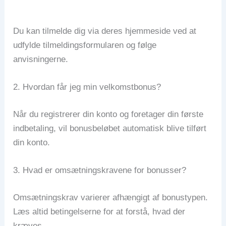
Du kan tilmelde dig via deres hjemmeside ved at
udfylde tilmeldingsformularen og følge
anvisningerne.
2. Hvordan får jeg min velkomstbonus?
Når du registrerer din konto og foretager din første
indbetaling, vil bonusbeløbet automatisk blive tilført
din konto.
3. Hvad er omsætningskravene for bonusser?
Omsætningskrav varierer afhængigt af bonustypen.
Læs altid betingelserne for at forstå, hvad der
kræves.