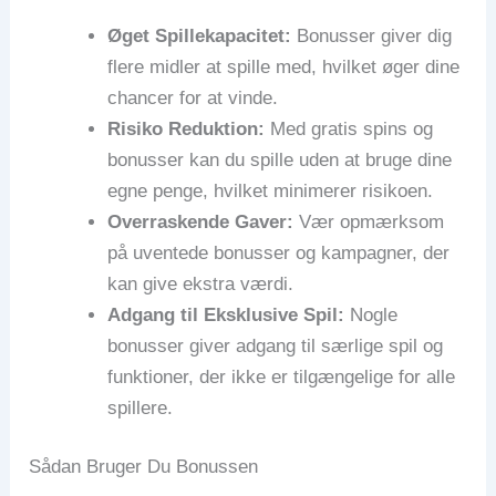
Øget Spillekapacitet:
Bonusser giver dig
flere midler at spille med, hvilket øger dine
chancer for at vinde.
Risiko Reduktion:
Med gratis spins og
bonusser kan du spille uden at bruge dine
egne penge, hvilket minimerer risikoen.
Overraskende Gaver:
Vær opmærksom
på uventede bonusser og kampagner, der
kan give ekstra værdi.
Adgang til Eksklusive Spil:
Nogle
bonusser giver adgang til særlige spil og
funktioner, der ikke er tilgængelige for alle
spillere.
Sådan Bruger Du Bonussen