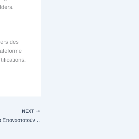
lders.
vers des
plateforme
ifications,
NEXT
Μυθοπαιχνίδια που Επαναστατούν την Ψυχαγωγία και τα Όνειρα