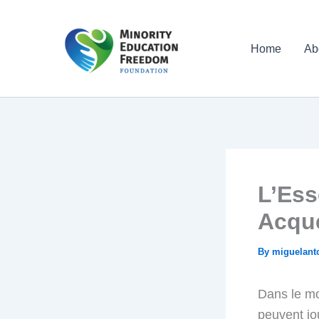
Skip
to
Home
Ab
content
L’Ess
Acqué
By
miguelant
Dans le mo
peuvent jo