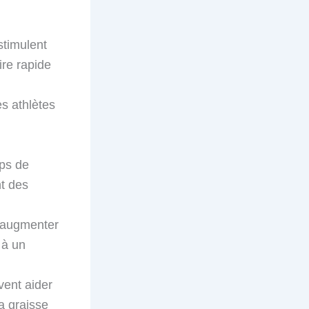
stimulent
ire rapide
s athlètes
mps de
t des
 augmenter
 à un
vent aider
la graisse