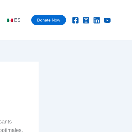
ES
Donate Now
sants
optimales.