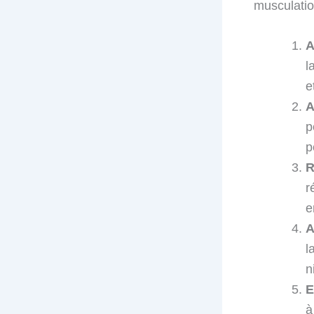
musculation
A
l
e
A
p
p
R
r
e
A
l
n
E
à