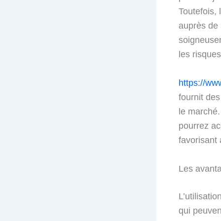
Toutefois, 
auprès de
soigneusem
les risques
https://www
fournit de
le marché.
pourrez ac
favorisant 
Les avanta
L’utilisat
qui peuven