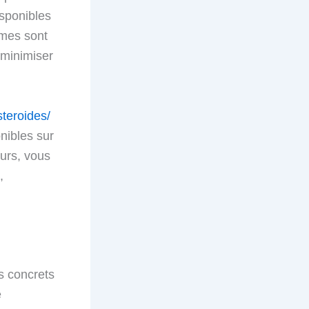
isponibles
rmes sont
 minimiser
steroides/
nibles sur
urs, vous
,
es concrets
e