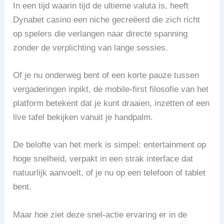
In een tijd waarin tijd de ultieme valuta is, heeft
Dynabet casino een niche gecreëerd die zich richt
op spelers die verlangen naar directe spanning
zonder de verplichting van lange sessies.
Of je nu onderweg bent of een korte pauze tussen
vergaderingen inpikt, de mobile‑first filosofie van het
platform betekent dat je kunt draaien, inzetten of een
live tafel bekijken vanuit je handpalm.
De belofte van het merk is simpel: entertainment op
hoge snelheid, verpakt in een strak interface dat
natuurlijk aanvoelt, of je nu op een telefoon of tablet
bent.
Maar hoe ziet deze snel‑actie ervaring er in de