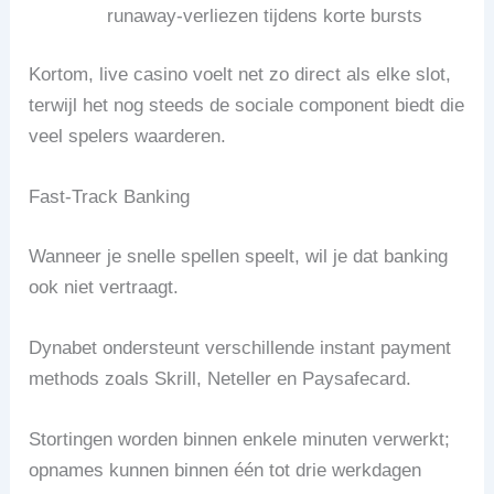
runaway‑verliezen tijdens korte bursts
Kortom, live casino voelt net zo direct als elke slot,
terwijl het nog steeds de sociale component biedt die
veel spelers waarderen.
Fast‑Track Banking
Wanneer je snelle spellen speelt, wil je dat banking
ook niet vertraagt.
Dynabet ondersteunt verschillende instant payment
methods zoals Skrill, Neteller en Paysafecard.
Stortingen worden binnen enkele minuten verwerkt;
opnames kunnen binnen één tot drie werkdagen