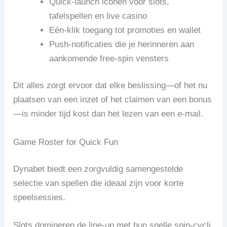
Quick‑launch iconen voor slots,
tafelspellen en live casino
Eén‑klik toegang tot promoties en wallet
Push‑notificaties die je herinneren aan
aankomende free‑spin vensters
Dit alles zorgt ervoor dat elke beslissing—of het nu
plaatsen van een inzet of het claimen van een bonus
—is minder tijd kost dan het lezen van een e-mail.
Game Roster for Quick Fun
Dynabet biedt een zorgvuldig samengestelde
selectie van spellen die ideaal zijn voor korte
speelsessies.
Slots domineren de line‑up met hun snelle spin‑cycli