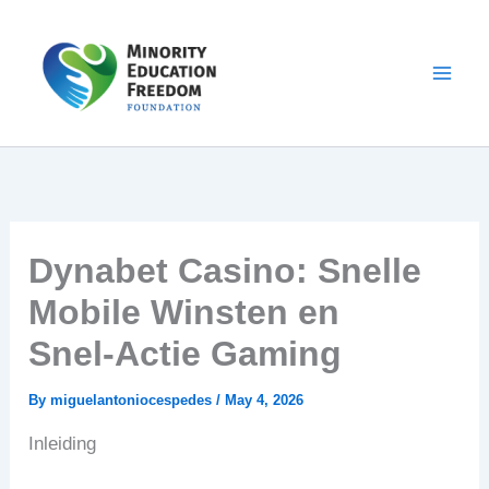
Skip
to
content
Dynabet Casino: Snelle
Mobile Winsten en
Snel‑Actie Gaming
By
miguelantoniocespedes
/
May 4, 2026
Inleiding