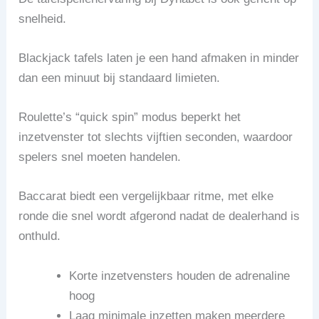
snelheid.
Blackjack tafels laten je een hand afmaken in minder
dan een minuut bij standaard limieten.
Roulette’s “quick spin” modus beperkt het
inzetvenster tot slechts vijftien seconden, waardoor
spelers snel moeten handelen.
Baccarat biedt een vergelijkbaar ritme, met elke
ronde die snel wordt afgerond nadat de dealerhand is
onthuld.
Korte inzetvensters houden de adrenaline
hoog
Laag minimale inzetten maken meerdere