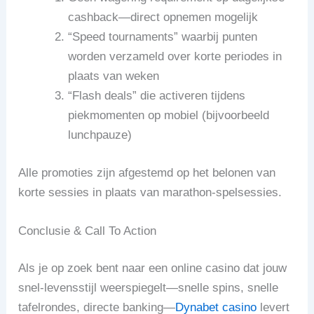
cashback—direct opnemen mogelijk
“Speed tournaments” waarbij punten
worden verzameld over korte periodes in
plaats van weken
“Flash deals” die activeren tijdens
piekmomenten op mobiel (bijvoorbeeld
lunchpauze)
Alle promoties zijn afgestemd op het belonen van
korte sessies in plaats van marathon‑spelsessies.
Conclusie & Call To Action
Als je op zoek bent naar een online casino dat jouw
snel‑levensstijl weerspiegelt—snelle spins, snelle
tafelrondes, directe banking—
Dynabet casino
levert