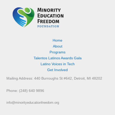
Home
About
Programs
Talentos Latinos Awards Gala
Latino Voices in Tech
Get Involved
Mailing Address: 440 Burroughs St #642, Detroit, MI 48202
Phone: (248) 640 9896
info@minorityeducationfreedom.org