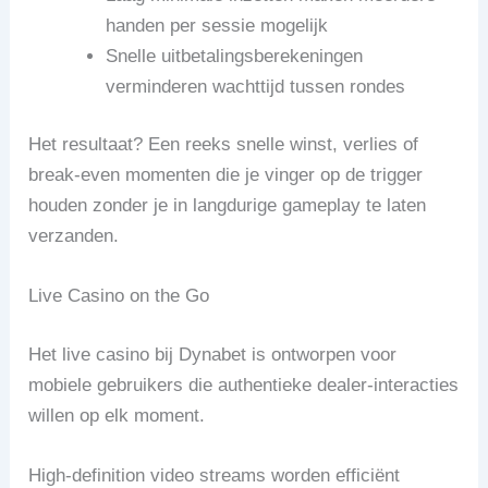
handen per sessie mogelijk
Snelle uitbetalingsberekeningen
verminderen wachttijd tussen rondes
Het resultaat? Een reeks snelle winst, verlies of
break‑even momenten die je vinger op de trigger
houden zonder je in langdurige gameplay te laten
verzanden.
Live Casino on the Go
Het live casino bij Dynabet is ontworpen voor
mobiele gebruikers die authentieke dealer‑interacties
willen op elk moment.
High‑definition video streams worden efficiënt