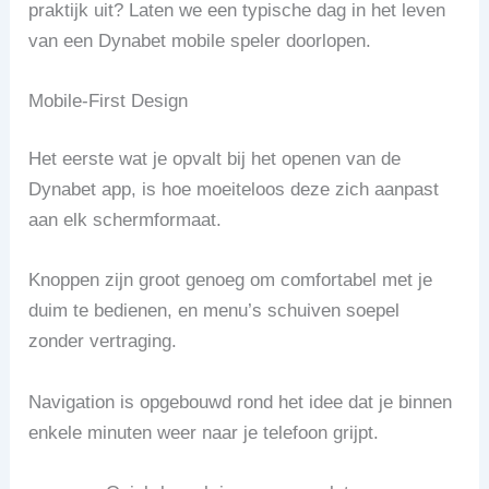
praktijk uit? Laten we een typische dag in het leven
van een Dynabet mobile speler doorlopen.
Mobile‑First Design
Het eerste wat je opvalt bij het openen van de
Dynabet app, is hoe moeiteloos deze zich aanpast
aan elk schermformaat.
Knoppen zijn groot genoeg om comfortabel met je
duim te bedienen, en menu’s schuiven soepel
zonder vertraging.
Navigation is opgebouwd rond het idee dat je binnen
enkele minuten weer naar je telefoon grijpt.