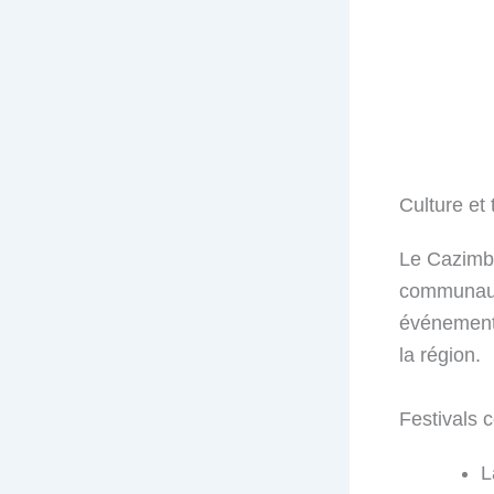
Culture et 
Le Cazimbo
communauté
événements
la région.
Festivals 
L