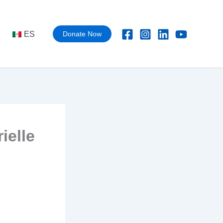
ES
Donate Now
ielle