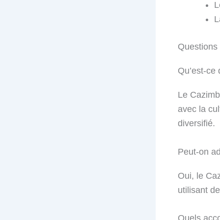
L
L
Questions 
Qu’est-ce 
Le Cazimbo
avec la cul
diversifié.
Peut-on ad
Oui, le Ca
utilisant d
Quels acco