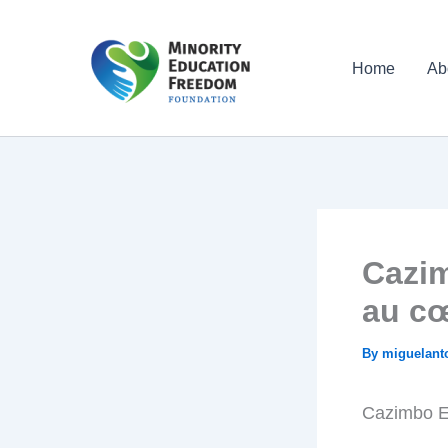
Skip
to
Home
Ab
content
Cazim
au cœ
By
miguelant
Cazimbo Es