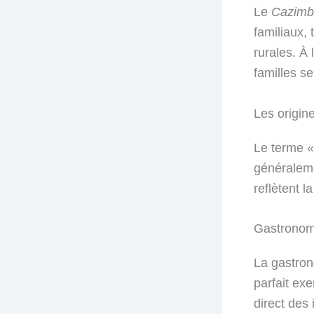
Le
Cazimb
familiaux,
rurales. À 
familles s
Les origin
Le terme «
généraleme
reflètent l
Gastronom
La gastron
parfait exe
direct des