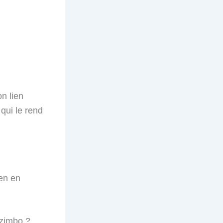
n lien
 qui le rend
ten en
azimbo ?