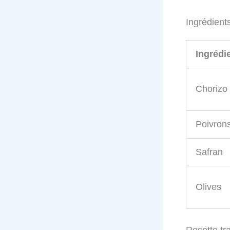
Ingrédient
Ingrédi
Chorizo
Poivron
Safran
Olives