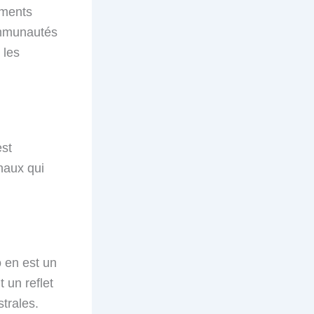
ements
ommunautés
 les
est
naux qui
 en est un
 un reflet
trales.