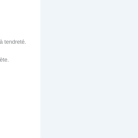
à tendreté.
ète.