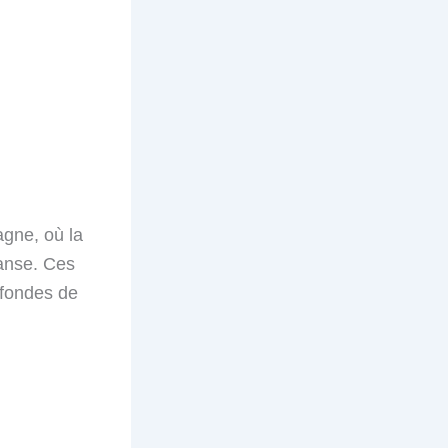
agne, où la
anse. Ces
ofondes de