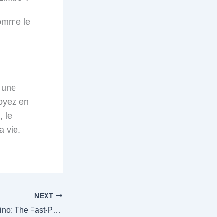
comme le
t une
soyez en
 le
a vie.
NEXT
Chicken Road Casino: The Fast‑Paced Game That Keeps You on Your Toes