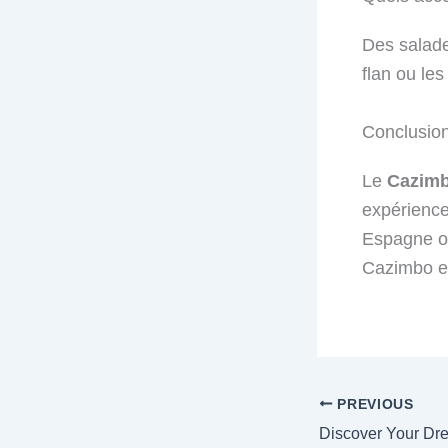
Des salade
flan ou le
Conclusio
Le
Cazim
expérience
Espagne ou
Cazimbo est
PREVIOUS