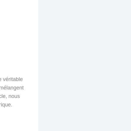
e véritable
 mélangent
cle, nous
rique.