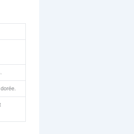
.
 dorée.
t