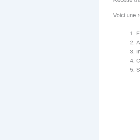
Recette tr
Voici une 
F
A
I
C
S