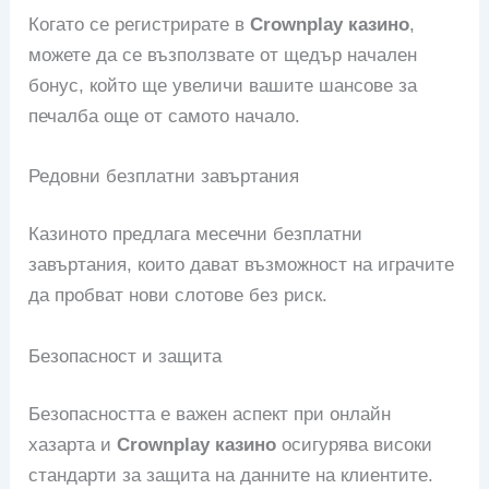
Когато се регистрирате в
Crownplay казино
,
можете да се възползвате от щедър начален
бонус, който ще увеличи вашите шансове за
печалба още от самото начало.
Редовни безплатни завъртания
Казиното предлага месечни безплатни
завъртания, които дават възможност на играчите
да пробват нови слотове без риск.
Безопасност и защита
Безопасността е важен аспект при онлайн
хазарта и
Crownplay казино
осигурява високи
стандарти за защита на данните на клиентите.