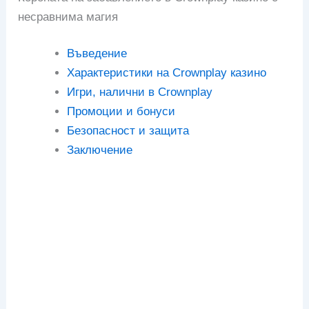
несравнима магия
Въведение
Характеристики на Crownplay казино
Игри, налични в Crownplay
Промоции и бонуси
Безопасност и защита
Заключение