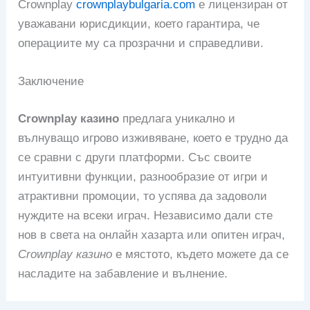
Crownplay
crownplaybulgaria.com
е лицензиран от
уважавани юрисдикции, което гарантира, че
операциите му са прозрачни и справедливи.
Заключение
Crownplay казино
предлага уникално и
вълнуващо игрово изживяване, което е трудно да
се сравни с други платформи. Със своите
интуитивни функции, разнообразие от игри и
атрактивни промоции, то успява да задоволи
нуждите на всеки играч. Независимо дали сте
нов в света на онлайн хазарта или опитен играч,
Crownplay казино
е мястото, където можете да се
насладите на забавление и вълнение.