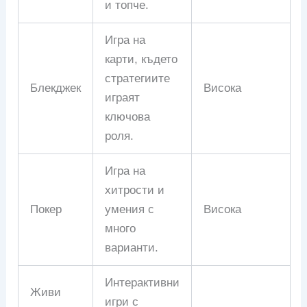
и топче.
Игра на
карти, където
стратегиите
Блекджек
Висока
играят
ключова
роля.
Игра на
хитрости и
Покер
умения с
Висока
много
варианти.
Интерактивни
Живи
игри с