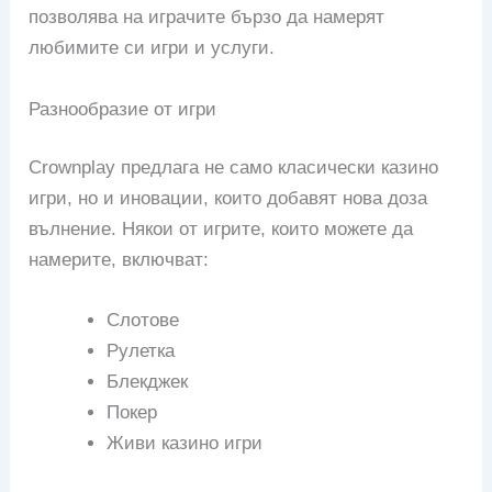
позволява на играчите бързо да намерят
любимите си игри и услуги.
Разнообразие от игри
Crownplay предлага не само класически казино
игри, но и иновации, които добавят нова доза
вълнение. Някои от игрите, които можете да
намерите, включват:
Слотове
Рулетка
Блекджек
Покер
Живи казино игри