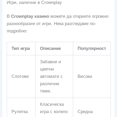
Игри, налични в Crownplay
В
Crownplay казино
можете да откриете огромно
разнообразие от игри. Нека разгледаме по-
подробно:
Тип игра
Описание
Популярност
Забавни и
цветни
Слотове
автомати с
Висока
различни
теми.
Класическа
Рулетка
игра с колело
Средна